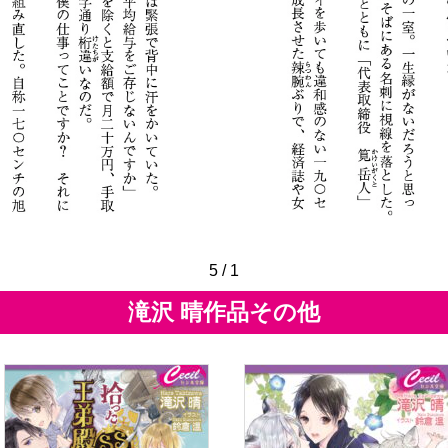
5
/
1
滝沢 晴作品その他