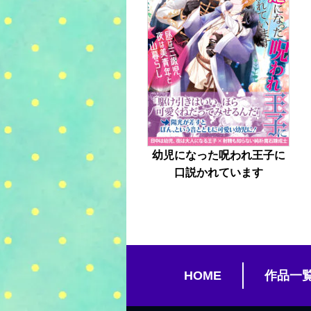
幼児になった呪われ王子に
口説かれています
HOME
作品一