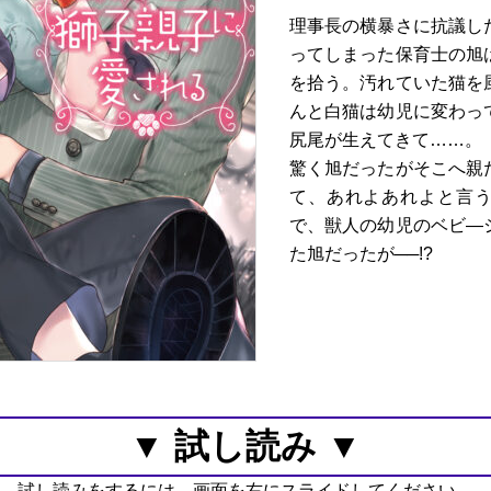
理事長の横暴さに抗議し
ってしまった保育士の旭
を拾う。汚れていた猫を
んと白猫は幼児に変わっ
尻尾が生えてきて……。
驚く旭だったがそこへ親
て、あれよあれよと言
で、獣人の幼児のベビ―
た旭だったが──!?
▼ 試し読み ▼
試し読みをするには、画面を右にスライドしてください。