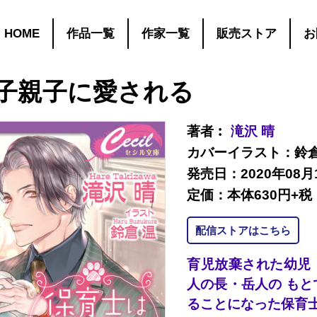
HOME
作品一覧
作家一覧
販売ストア
お
子親子に愛される
著者︰
滝沢 晴
カバーイラスト：鈴倉
発売日：2020年08月
定価：本体630円+税
配信ストアはこちら
育児放棄された幼児
人の長・岳人の も
ることになった保育士