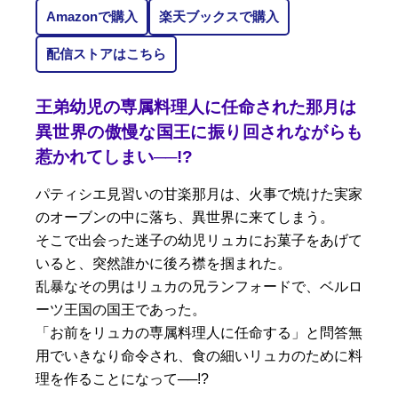
Amazonで購入
楽天ブックスで購入
配信ストアはこちら
王弟幼児の専属料理人に任命された那月は
異世界の傲慢な国王に振り回されながらも
惹かれてしまい──!?
パティシエ見習いの甘楽那月は、火事で焼けた実家
のオーブンの中に落ち、異世界に来てしまう。
そこで出会った迷子の幼児リュカにお菓子をあげて
いると、突然誰かに後ろ襟を掴まれた。
乱暴なその男はリュカの兄ランフォードで、ベルロ
ーツ王国の国王であった。
「お前をリュカの専属料理人に任命する」と問答無
用でいきなり命令され、食の細いリュカのために料
理を作ることになって──!?