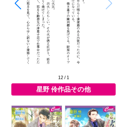
12
/
1
星野 伶作品その他