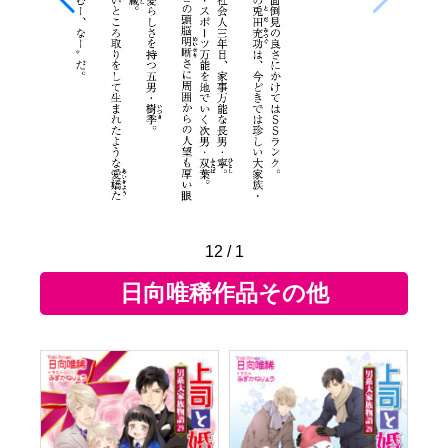
12
/
1
日向唯稀作品その他