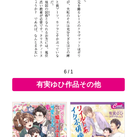
6
/
1
有実ゆひ作品その他