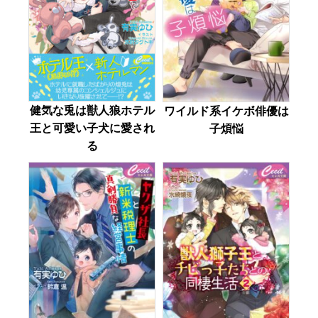
健気な兎は獣人狼ホテル
ワイルド系イケボ俳優は
王と可愛い子犬に愛され
子煩悩
る