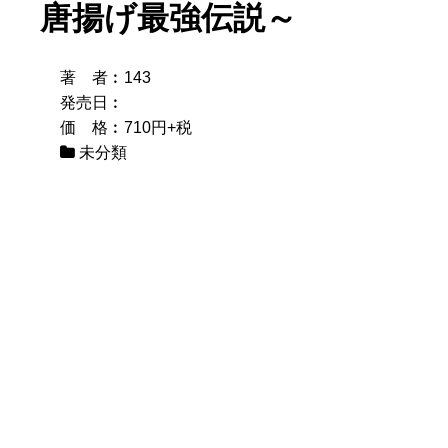
唐揚げ最強伝説～
著 者︰143
発売日︰
価 格︰710円+税
未分類