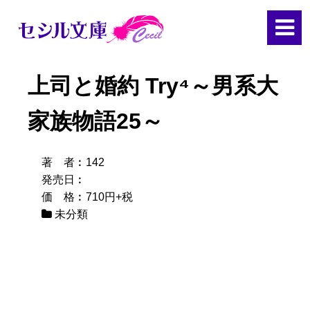
上司と婚約 Try⁴
～男系大
家族物語25～
著 者︰142
発売日︰
価 格︰710円+税
未分類